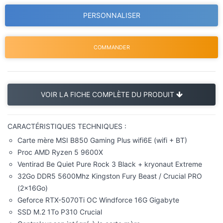
COMMANDER
VOIR LA FICHE COMPLÈTE DU PRODUIT
CARACTÉRISTIQUES TECHNIQUES :
Carte mère MSI B850 Gaming Plus wifi6E (wifi + BT)
Proc AMD Ryzen 5 9600X
Ventirad Be Quiet Pure Rock 3 Black + kryonaut Extreme
32Go DDR5 5600Mhz Kingston Fury Beast / Crucial PRO
(2x16Go)
Geforce RTX-5070Ti OC Windforce 16G Gigabyte
SSD M.2 1To P310 Crucial
Controleur son intégré à la carte mère
Alimentation 750W MSI A750GL 80+Gold
Boitier Corsair 3000D Airflow 4 ventil 12cm (dont 2 rajoutés
par nos soins)