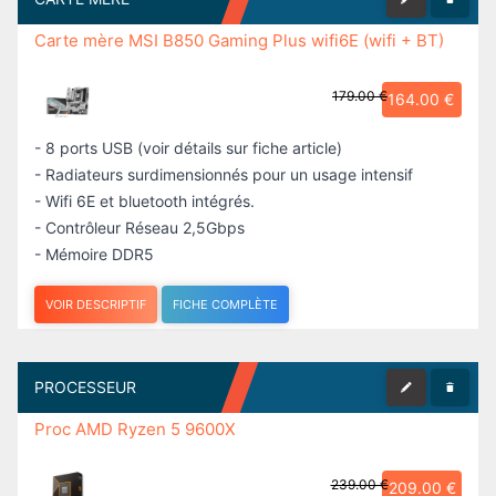
164.00 €
- 8 ports USB (voir détails sur fiche article)
- Radiateurs surdimensionnés pour un usage intensif
- Wifi 6E et bluetooth intégrés.
- Contrôleur Réseau 2,5Gbps
- Mémoire DDR5
VOIR DESCRIPTIF
FICHE COMPLÈTE
PROCESSEUR
Proc AMD Ryzen 5 9600X
239.00 €
209.00 €
6 coeurs / 12 threads cadencés à 3,90Ghz
Precision Boost 5,40Ghz