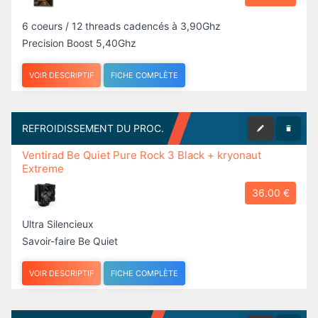
VOIR DESCRIPTIF
FICHE COMPLÈTE
REFROIDISSEMENT DU PROC.
Ventirad Be Quiet Pure Rock 3 Black + kryonaut
Extreme
36.00 €
Ultra Silencieux
Savoir-faire Be Quiet
VOIR DESCRIPTIF
FICHE COMPLÈTE
MÉMOIRE DDR
32Go DDR5 5600Mhz Kingston Fury Beast / Crucial
PRO (2x16Go)