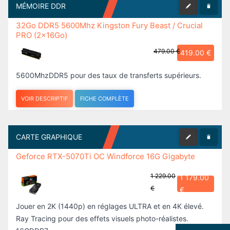
479.00 €
419.00 €
5600MhzDDR5 pour des taux de transferts supérieurs.
VOIR DESCRIPTIF
FICHE COMPLÈTE
CARTE GRAPHIQUE
Geforce RTX-5070Ti OC Windforce 16G Gigabyte
1 229.00
1 179.00
€
€
Jouer en 2K (1440p) en réglages ULTRA et en 4K élevé.
Ray Tracing pour des effets visuels photo-réalistes.
16GDDR7
2417.00 €
VENDUE OBLIGATOIREMENT AVEC UN PC COMPLET,
sinon ANNULATION
Ma config
Sauvegarder / Question
Commander