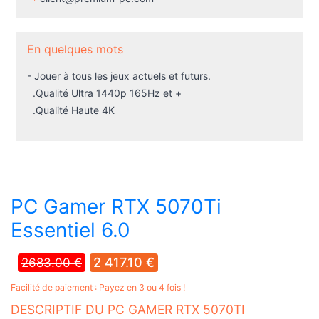
- Jouer à tous les jeux actuels et futurs.
.Qualité Ultra 1440p 165Hz et +
.Qualité Haute 4K
PC Gamer RTX 5070Ti
Essentiel 6.0
2 417.10 €
2683.00 €
Facilité de paiement : Payez en 3 ou 4 fois !
DESCRIPTIF DU PC GAMER RTX 5070TI
ESSENTIEL 6.0
Construite sur la dernière platefrome AMD, cette configuration a
été pensée pour les joueurs qui recherchent avant tout