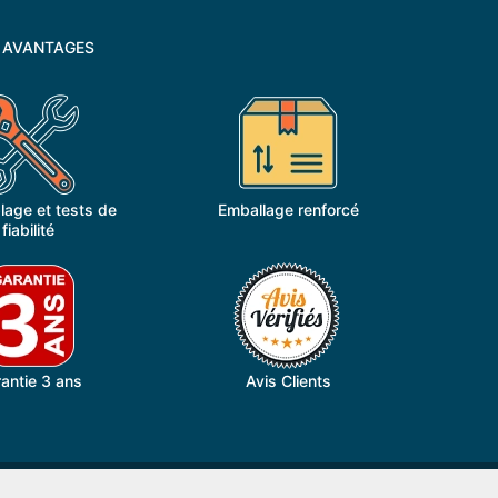
 AVANTAGES
age et tests de
Emballage renforcé
fiabilité
antie 3 ans
Avis Clients