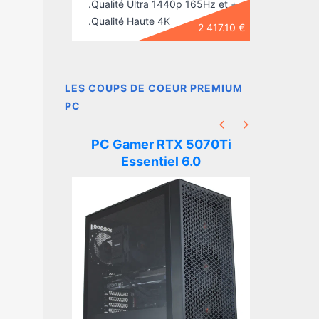
.Qualité Ultra 1440p 165Hz et +
- Résoluti
2 931.10 €
.Qualité Haute 4K
1080p.
2 417.10 €
LES COUPS DE COEUR PREMIUM
PC
 5080
PC Gamer RTX 5070Ti
PC 
.0
Essentiel 6.0