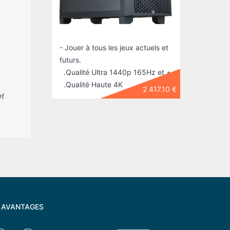
actuels et
- Jouer à tous les jeux actuels et
- Jouer à
futurs.
qualité 
65Hz et +
.Qualité Ultra 1440p 165Hz et +
- Résoluti
.Qualité Haute 4K
1080p.
2 931.10 €
2 417.10 €
et
 AVANTAGES