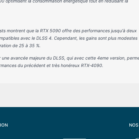
00 optimisent la consommation énergétique tout en réduisant la
- Jouer à tous les jeux actuels:
.Qualité Ultra 1080p @165Hz
- Jouer à tous les jeux 
ests montrent que la RTX 5090 offre des performances jusqu'à deux
et +
futurs.
ompatibles avec le DLSS 4. Cependant, les gains sont plus modestes
.Qualité Haute 1440p
.Qualité Ultra 1440p 1
ration de 25 à 35 %.
- Design ARGB
.Qualité 4K ULTRA
1 757.00 €
sur une avancée majeure du DLSS, qui avec cette 4eme version, perm
ormances du précédent et très honéreux RTX-4090.
ION
NOS