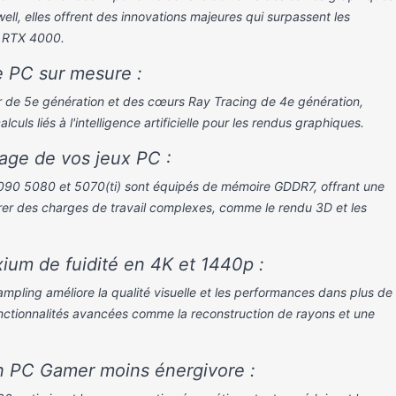
.Qualité Haute 1440p
.Qualité 4K ULTRA
ll, elles offrent des innovations majeures qui surpassent les
- Design ARGB
1 757.00 €
s RTX 4000.
 PC sur mesure :
 de 5e génération et des cœurs Ray Tracing de 4e génération,
uls liés à l'intelligence artificielle pour les rendus graphiques.
hage de vos jeux PC :
PC Gamer RTX5070 RGB 5.0
PC Gamer RTX
090 5080 et 5070(ti) sont équipés de mémoire GDDR7, offrant une
Essentiel 7
er des charges de travail complexes, comme le rendu 3D et les
um de fuidité en 4K et 1440p :
ling améliore la qualité visuelle et les performances dans plus de
onctionnalités avancées comme la reconstruction de rayons et une
un PC Gamer moins énergivore :