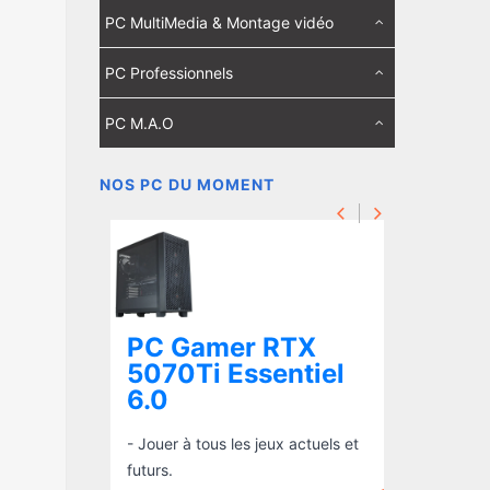
PC MultiMedia & Montage vidéo
PC Professionnels
PC M.A.O
NOS PC DU MOMENT
TX
PC Gamer RTX
PC G
el 7.0
5070Ti Essentiel
5060
6.0
3.0
actuels et
- Jouer à tous les jeux actuels et
- Jouer à
65Hz et +
futurs.
qualité 