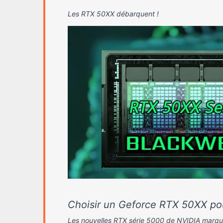
Les RTX 50XX débarquent !
amer RTX
PC Gamer RTX
Silence 5.1
5080 Aquarium
7.2
tous les jeux actuels:
Ultra 1080p @165Hz
- Jouer à tous les jeux actuels et
Choisir un Geforce RTX 50XX po
futurs.
Les nouvelles RTX série 5000 de NVIDIA marqu