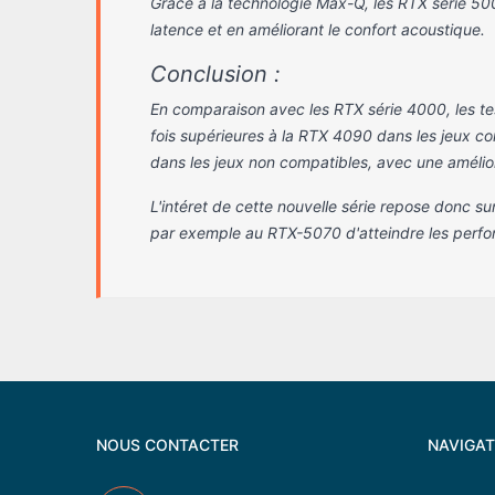
Grâce à la technologie Max-Q, les RTX série 50
latence et en améliorant le confort acoustique.
Conclusion :
tous les jeux actuels:
- Jouer à tous les jeux actuels et
En comparaison avec les RTX série 4000, les t
Ultra 1080p @165Hz
futurs.
fois supérieures à la RTX 4090 dans les jeux c
.Qualité Ultra 1440p 165Hz et +
dans les jeux non compatibles, avec une amélio
Ultra 1440p
.Qualité Ultra 4K
L'intéret de cette nouvelle série repose donc 
ilence.
- Design RGB personnalisable
2 038.00 €
3 188.90 €
par exemple au RTX-5070 d'atteindre les perf
NOUS CONTACTER
NAVIGAT