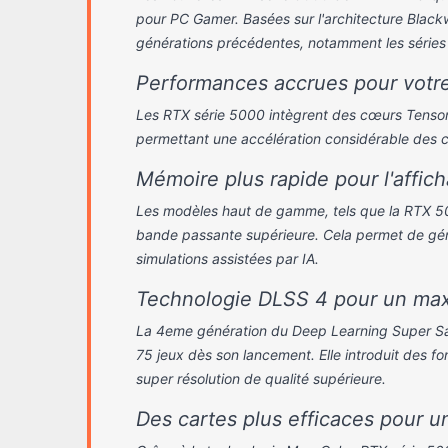
Ultra 1440p
.Qualité Ultra 1440p 165Hz et +
pour PC Gamer. Basées sur l'architecture Blackwe
ilence.
.Qualité Ultra 4K
2 038.00 €
générations précédentes, notamment les série
- Design RGB personnalisable
3 188.90 €
Performances accrues pour votre
Les RTX série 5000 intègrent des cœurs Tensor
permettant une accélération considérable des calc
Mémoire plus rapide pour l'affic
 RTX 5070 Silence
PC Gamer RTX 5080
Les modèles haut de gamme, tels que la RTX 5
5.1
Aquarium 7.2
bande passante supérieure. Cela permet de gér
simulations assistées par IA.
Technologie DLSS 4 pour un maxi
La 4eme génération du Deep Learning Super Samp
75 jeux dès son lancement. Elle introduit des f
super résolution de qualité supérieure.
Des cartes plus efficaces pour 