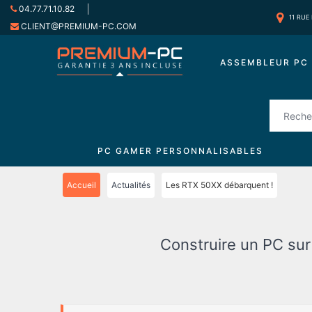
04.77.71.10.82
11 RUE
CLIENT@PREMIUM-PC.COM
ASSEMBLEUR PC 
PC GAMER PERSONNALISABLES
Accueil
Actualités
Les RTX 50XX débarquent !
Construire un PC su